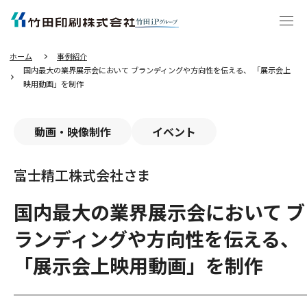
エ
ン
タ
ー
キ
ー
を
押
し
ホーム
事例紹介
て
本
国内最大の業界展示会において ブランディングや方向性を伝える、 「展示会上
文
へ
映用動画」を制作
移
動
す
る
動画・映像制作
イベント
富士精工株式会社さま
国内最大の業界展示会において ブ
ランディングや方向性を伝える、
「展示会上映用動画」を制作