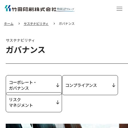
エ
ン
タ
ー
キ
ー
を
押
し
ホーム
サステナビリティ
ガバナンス
て
本
文
へ
移
動
サステナビリティ
す
る
ガバナンス
コーポレート・
コンプライアンス
ガバナンス
リスク
マネジメント