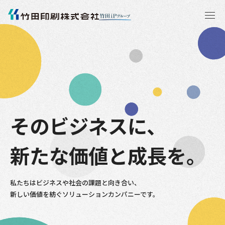
エ
ン
タ
ー
キ
ー
を
押
し
て
本
文
へ
移
動
す
る
そのビジネスに、
新たな価値と成長を。
私たちはビジネスや社会の課題と向き合い、
新しい価値を紡ぐソリューションカンパニーです。