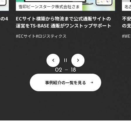
雪印ビーンスターク株式会社さま
名
の4
ECサイト構築から物流まで公式通販サイトの
不
運営をTS-BASE 通販がワンストップサポート
の
#ECサイト
#ロジスティクス
#W
一時停止
02
18
事例紹介の
一覧を見る