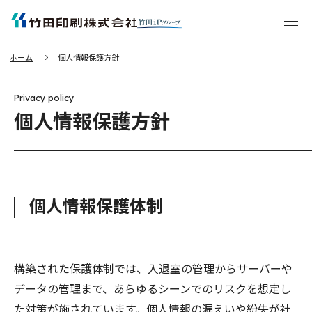
エ
ン
タ
ー
キ
ー
を
押
し
ホーム
個人情報保護方針
て
本
文
へ
移
動
Privacy policy
す
る
個人情報保護方針
個人情報保護体制
構築された保護体制では、入退室の管理からサーバーや
データの管理まで、あらゆるシーンでのリスクを想定し
た対策が施されています。個人情報の漏えいや紛失が社