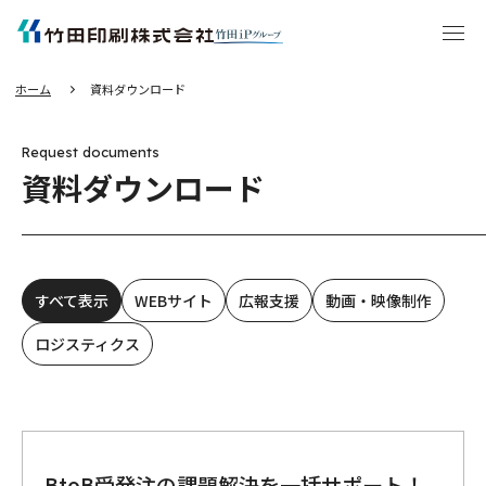
エ
ン
タ
ー
キ
ー
を
押
し
ホーム
資料ダウンロード
て
本
文
へ
移
動
Request documents
す
る
資料ダウンロード
すべて表示
WEBサイト
広報支援
動画・映像制作
ロジスティクス
BtoB受発注の課題解決を一括サポート！