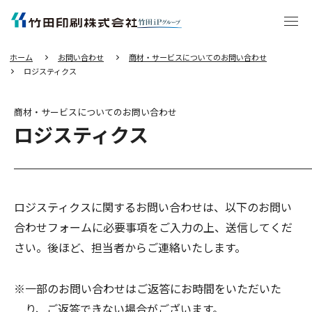
エ
ン
タ
ー
キ
ー
を
押
し
ホーム
お問い合わせ
商材・サービスについてのお問い合わせ
て
本
ロジスティクス
文
へ
移
動
す
る
商材・サービスについてのお問い合わせ
ロジスティクス
ロジスティクスに関するお問い合わせは、以下のお問い
合わせフォームに必要事項をご入力の上、送信してくだ
さい。後ほど、担当者からご連絡いたします。
※一部のお問い合わせはご返答にお時間をいただいた
り、ご返答できない場合がございます。