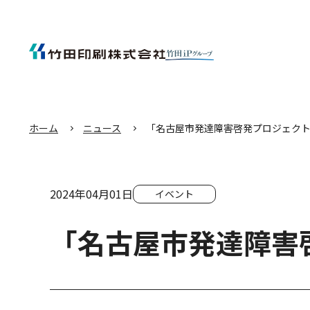
エ
ン
タ
ー
キ
ー
を
押
し
て
本
文
へ
移
動
す
る
ホーム
ニュース
「名古屋市発達障害啓発プロジェクト2
2024年04月01日
イベント
「名古屋市発達障害