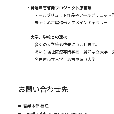
・発達障害啓発プロジェクト原画展
アールブリュット作品やアールブリュット作品
場所：名古屋造形大学メインギャラリー ／ 期間
大学、学校との連携
多くの大学等も啓発に協力します。
あいち福祉医療専門学校 愛知県立大学 愛知
名古屋市立大学 名古屋造形大学
お問い合わせ先
営業本部 福江
E-mail：
fukue@takeda-prn.co.jp