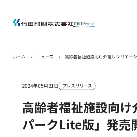
エ
ン
タ
ー
キ
ー
を
押
し
て
本
文
へ
移
動
す
る
ホーム
ニュース
高齢者福祉施設向け介護レクリエーシ
2024年05月21日
プレスリリース
高齢者福祉施設向け
パークLite版」発売