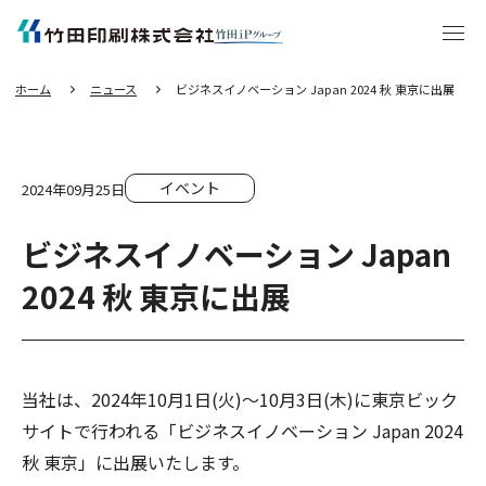
エ
ン
タ
ー
キ
ー
を
押
し
ホーム
ニュース
ビジネスイノベーション Japan 2024 秋 東京に出展
て
本
文
へ
移
動
す
る
イベント
2024年09月25日
ビジネスイノベーション Japan
2024 秋 東京に出展
当社は、2024年10月1日(火)～10月3日(木)に東京ビック
サイトで行われる「ビジネスイノベーション Japan 2024
秋 東京」に出展いたします。