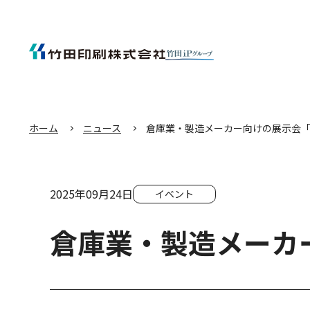
エ
ン
タ
ー
キ
ー
を
押
し
て
本
文
へ
移
動
す
る
ホーム
ニュース
倉庫業・製造メーカー向けの展示会
2025年09月24日
イベント
倉庫業・製造メーカ