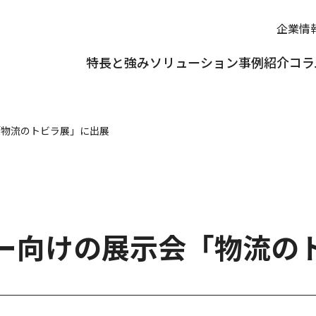
企業情
特長と強み
ソリューション
事例紹介
コラ
「物流のトビラ展」に出展
ー向けの展示会「物流の