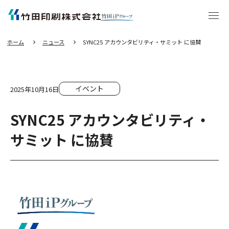
エ
ン
タ
ー
キ
ー
を
押
し
ホーム
ニュース
SYNC25 アカウンタビリティ・サミット に協賛
て
本
文
へ
移
動
す
る
イベント
2025年10月16日
SYNC25 アカウンタビリティ・
サミット に協賛