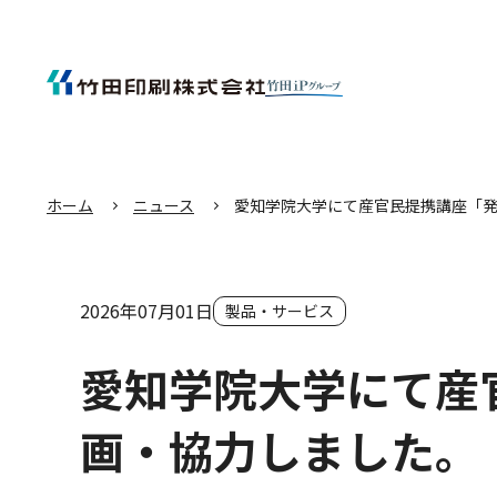
エ
ン
タ
ー
キ
ー
を
押
し
て
本
文
へ
移
動
す
る
ホーム
ニュース
愛知学院大学にて産官民提携講座「
2026年07月01日
製品・サービス
愛知学院大学にて産
画・協力しました。