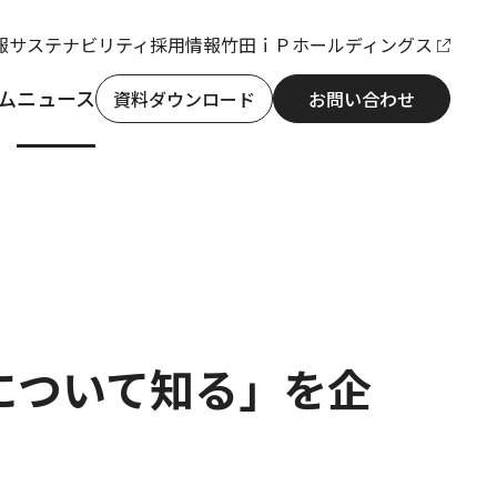
報
サステナビリティ
採用情報
竹田ｉＰホールディングス
ム
ニュース
資料ダウンロード
お問い合わせ
について知る」を企