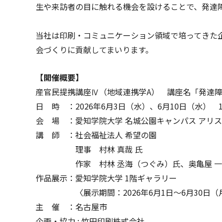
生や来訪者の目に触れる機会を設けることで、発達
当社は印刷・コミュニケーション領域で培ってきた
会づくりに貢献してまいります。
【開催概要】
産官民提携講座Ⅳ（地域連携学A） 講座名「発達
日 時 ：2026年6月3日（水）、6月10日（水） 13:
会 場 ：愛知学院大学 名城公園キャンパス アリスタワ
講 師 ：社会福祉法人 希望の園
理事 村林 真哉 氏
作家 村林 丞海（つぐみ）氏、奥亀屋 一
作品展示：愛知学院大学 1階ギャラリー
〈展示期間：2026年6月1日～6月30日（月～金）
主 催 ：名古屋市
企画・協力 : 竹田印刷株式会社