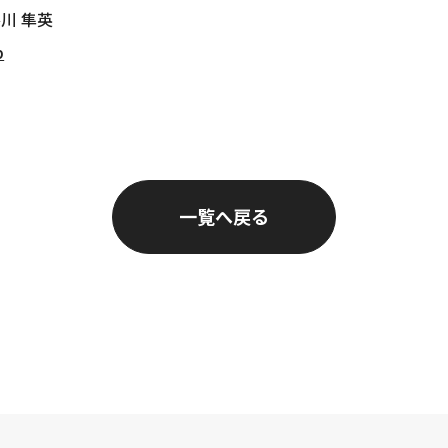
川 隼英
p
一覧へ戻る