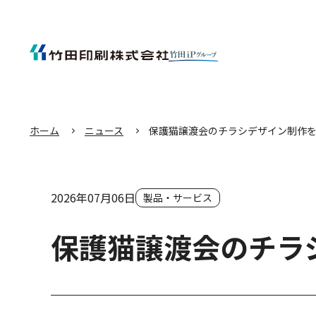
エ
ン
タ
ー
キ
ー
を
押
し
て
本
文
へ
移
動
す
る
ホーム
ニュース
保護猫譲渡会のチラシデザイン制作
2026年07月06日
製品・サービス
保護猫譲渡会のチラ