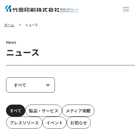
エ
ン
タ
ー
キ
ー
を
押
し
ホーム
ニュース
て
本
文
へ
移
動
News
す
る
ニュース
すべて
製品・サービス
メディア掲載
プレスリリース
イベント
お知らせ