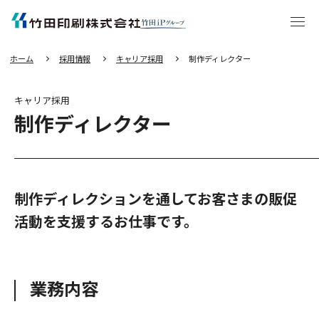
エ
ン
タ
ー
キ
ー
を
押
し
ホーム
採用情報
キャリア採用
制作ディレクター
て
本
文
へ
移
動
キャリア採用
す
る
制作ディレクター
制作ディレクションを通してお客さまの販促
活動を支援するお仕事です。
業務内容