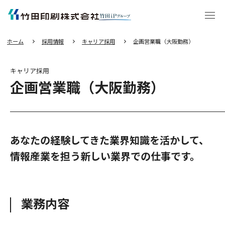
エ
ン
タ
ー
キ
ー
を
押
し
ホーム
採用情報
キャリア採用
企画営業職（大阪勤務）
て
本
文
へ
移
動
キャリア採用
す
る
企画営業職（大阪勤務）
あなたの経験してきた業界知識を活かして、
情報産業を担う新しい業界での仕事です。
業務内容