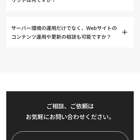
的に証明されている点です。これにより、お客さまのデー
タが機密性、完全性、可用性の三大要件に基づき、厳格な
管理体制のもとで取り扱われているという確かな安心感を
はい、サーバー運用の専門家であると同時に、コンテンツ
得られます。お客さまの社会的信用と事業継続を支える強
サーバー環境の運用だけでなく、Webサイトの
運用保守サービスも提供しています。竹田印刷の強みであ
固な基盤となります。
コンテンツ運用や更新の相談も可能ですか？
る「一元管理サポート」の一環として、お客さまがサーバ
ーリソースを意識せずに、Webサイトのコンテンツ更新や
竹田印刷が提供したシステムの使い方、機能に関するご相
談にも対応します。お客さまがコアビジネスであるコンテ
ンツ戦略に集中できる環境を提供いたします。
ご相談、ご依頼は
お気軽にお問い合わせください。