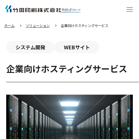
エ
ン
タ
ー
キ
ー
を
押
し
ホーム
ソリューション
企業向けホスティングサービス
て
本
文
へ
移
動
す
システム開発
WEBサイト
る
企業向けホスティングサービス