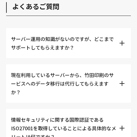
よくあるご質問
サーバー運用に関する専門知識は一切不要です。竹田印刷
サーバー運用の知識がないのですが、どこまで
では、サーバー構築・設定から、日々の監視、セキュリテ
サポートしてもらえますか？
ィ対策、OSやミドルウェアの運用保守まで、すべてのイン
フラ管理業務をプロフェッショナルが一元的に代行しま
す。お客さまは煩雑な管理業務から解放され、コンテンツ
の更新や新しいビジネス戦略など、本来のコア業務に集中
現在利用しているサーバーから、竹田印刷のサ
はい、データ移行作業は竹田印刷にお任せください。デー
できるよう、全面的にサポートいたします。
ービスへのデータ移行は代行してもらえます
タの移行作業は時間と手間がかかり、ミスがあれば重大な
か？
データ損失につながるリスクがあります。竹田印刷では、
お客さまの既存サーバー環境から新しいホスティング環境
へのデータやシステムの安全かつ確実な移行支援を行って
おり、手間なくスムーズにサービスを切り替えることが可
情報セキュリティに関する国際認証である
ISO27001を取得している最大のメリットは、情報セキュ
能です。
ISO27001を取得していることによる具体的なメ
リティ管理体制が国際的な基準を満たしていることが客観
リットは何ですか？