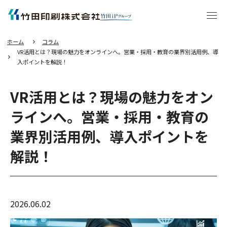
エ
ン
タ
ー
キ
ー
を
押
し
ホーム
コラム
て
本
VR活用とは？現場の魅力をオンラインへ。営業・採用・教育の業界別活用例、導
文
へ
入ポイントを解説！
移
動
す
る
VR活用とは？現場の魅力をオン
ラインへ。営業・採用・教育の
業界別活用例、導入ポイントを
解説！
2026.06.02